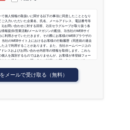
いて個人情報の取扱いに関する以下の事項に同意したこととなり
てご入力いただいた企業名、氏名、メールアドレス、電話番号等
1)お問い合わせに対する回答、2)京セラグループが取り扱う各
情報提供/営業活動/メールマガジンの配信、3)当社のWEBサイ
めに利用させていただきます。その際にお客様のWEBブラウザの
とで、当社のWEBサイト上におけるお客様の行動履歴（同意前の過去
した上で利用することがあります。また、当社ホームページ上の
Pアドレスおよびお問い合わせ内容等の情報を取得します。これら
の個人を識別するものではありませんが、お客様が本登録フォー
供された場合には、お問い合わせ対応、お問い合わせサービスの
、当該チャットボットへのお問い合わせ内容等と照合され、個人
ことがあります。当社は、お客様から取得した個人情報につい
をメールで受け取る（無料）
適切な安全対策を講じ、当社グループ会社との共同利用である場
れる場合を除き、ご本人の同意を得ることなく、第三者に提供す
の他の当社の個人情報の取扱いについてはこちらの
個人情報保護
との共同利用は「
3.個人情報の共同利用
」参照）をご覧くださ