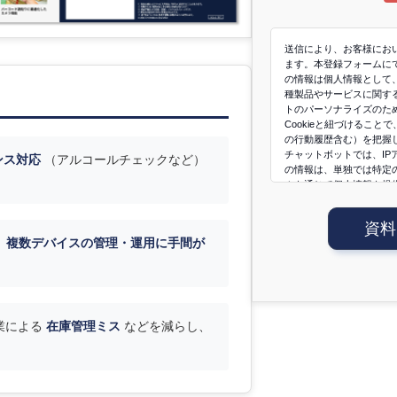
送信により、お客様にお
ます。本登録フォームに
の情報は個人情報として、
種製品やサービスに関する
トのパーソナライズのた
Cookieと紐づけるこ
の行動履歴含む）を把握
チャットボットでは、I
ンス対応
（アルコールチェックなど）
の情報は、単独では特定
ムを通じて個人情報を提
向上等の目的の範囲内で
情報として取り扱われる
資料
て、当社の責任のもとで
、
複数デバイスの管理・運用に手間が
合やその他法令上認めら
ることはありません。そ
方針
（当社グループ会社
い。
業による
在庫管理ミス
などを減らし、