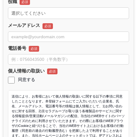
役職
メールアドレス
電話番号
個人情報の取扱い
同意する
送信により、お客様において個人情報の取扱いに関する以下の事項に同意
したこととなります。本登録フォームにてご入力いただいた企業名、氏
名、メールアドレス、電話番号等の情報は個人情報として、1)お問い合わ
せに対する回答、2)京セラグループが取り扱う各種製品やサービスに関す
る情報提供/営業活動/メールマガジンの配信、3)当社のWEBサイトのパーソ
ナライズのために利用させていただきます。その際にお客様のWEBブラウ
ザのCookieと紐づけることで、当社のWEBサイト上におけるお客様の行動
履歴（同意前の過去の行動履歴含む）を把握した上で利用することがあり
ます。また、当社ホームページ上のチャットボットでは、IPアドレスおよ